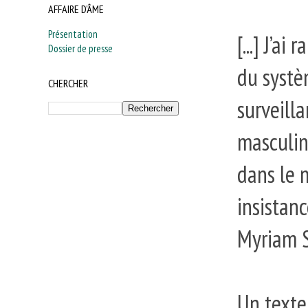
AFFAIRE D'ÂME
Présentation
[...] J’a
Dossier de presse
du systèm
CHERCHER
surveilla
masculin,
dans le 
insistan
Myriam S
Un texte