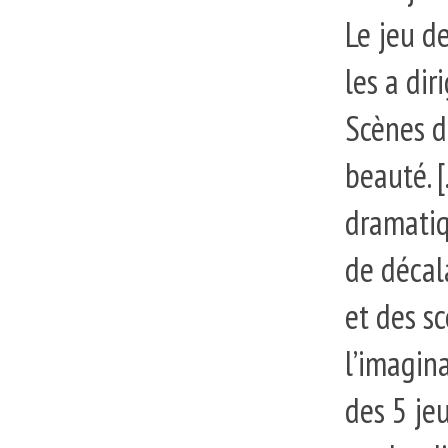
Le jeu d
les a di
Scènes d
beauté. 
dramatiqu
de décal
et des s
l’imaginai
des 5 je