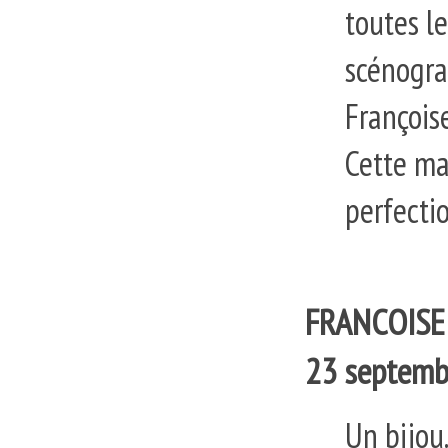
toutes le
scénograp
François
Cette ma
perfecti
FRANCOISE N
23 septemb
Un bijou