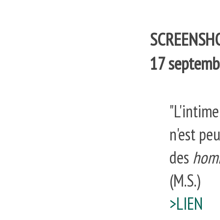
SCREENSHOT
17 septemb
"L'intime
n'est pe
des
homm
(M.S.)
>LIEN