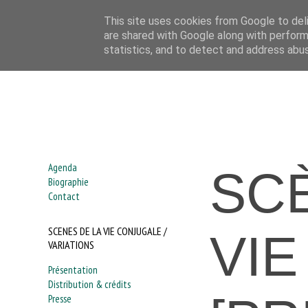
This site uses cookies from Google to deli
are shared with Google along with perform
Myriam Saduis | Cie Défilé
statistics, and to detect and address abu
Agenda
SC
Biographie
Contact
SCENES DE LA VIE CONJUGALE /
VI
VARIATIONS
Présentation
Distribution & crédits
Presse