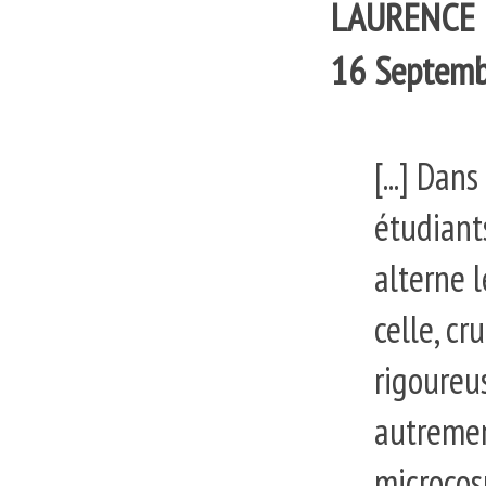
LAURENCE B
16 Septemb
[...] Dan
étudiant
alterne 
celle, cr
rigoureus
autremen
microcosm