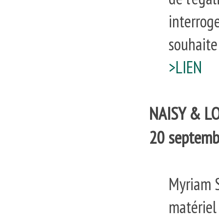
interrog
souhaite
>LIEN
NAISY & LO
20 septemb
Myriam S
matériel 