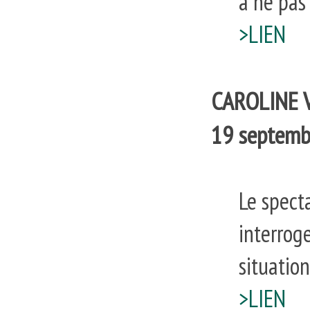
à ne pas
>LIEN
CAROLINE V
19 septemb
Le specta
interrog
situation
>LIEN