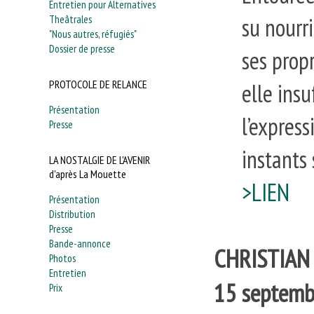
Entretien pour Alternatives
su nourr
Theâtrales
"Nous autres, réfugiés"
Dossier de presse
ses propr
PROTOCOLE DE RELANCE
elle ins
Présentation
l’express
Presse
instants
LA NOSTALGIE DE L'AVENIR
d'après La Mouette
>LIEN
Présentation
Distribution
Presse
Bande-annonce
CHRISTIAN 
Photos
Entretien
15 septemb
Prix